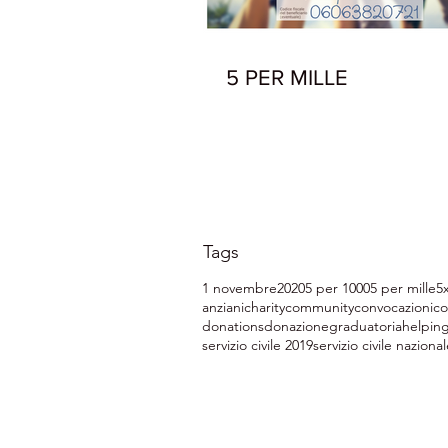
5 PER MILLE
Tags
1 novembre
2020
5 per 1000
5 per mille
5
anziani
charity
community
convocazioni
co
donations
donazione
graduatoria
helpin
servizio civile 2019
servizio civile naziona