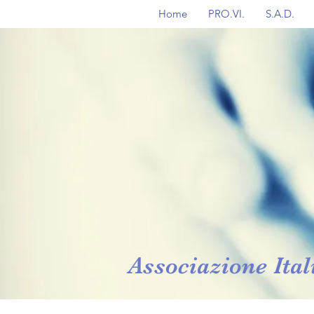
Home
PRO.VI.
S.A.D.
Associazione Ital