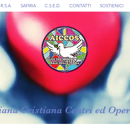
R.S.A.
SAFIRIA
C.S.E.D.
CONTATTI
SOSTIENICI
iana Cristiana Centri ed Oper