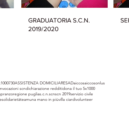
GRADUATORIA S.C.N.
SE
2019/2020
x1000
730
ASSISTENZA DOMICILIARE
SAD
aiccos
aiccosonlus
nvocazioni scn
dichiarazione redditi
dona il tuo 5x1000
g
pranzo
regione puglia
s.c.n.
scn
scn 2019
servizio civile
le
solidarietà
team
una mano in più
villa ciardi
volunteer